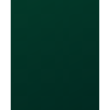
Learn More
Combien de cartes
puis-je obtenir ?
Les utilisateurs de l’offre sans frais
obtiendront jusqu'à 20 cartes virtuelles
et au maximum 2 cartes physiques.
Les utilisateurs Loop Plus et Power
obtiendront un nombre illimité de
cartes virtuelles et jusqu'à 10 cartes
physiques. Les cartes Loop ne doivent
être utilisées que pour leurs fins
prévues, telles que faire des achats en