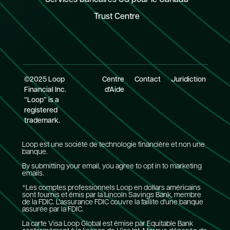
Trust Centre
©2025 Loop
Centre
Contact
Juridiction
Financial Inc.
d'Aide
“Loop” is a
registered
trademark.
Loop est une société de technologie financière et non une
banque.
By submitting your email, you agree to opt in to marketing
emails.
*Les comptes professionnels Loop en dollars américains
sont fournis et émis par la Lincoln Savings Bank, membre
de la FDIC. L'assurance FDIC couvre la faillite d'une banque
assurée par la FDIC.
La carte Visa Loop Global est émise par Equitable Bank