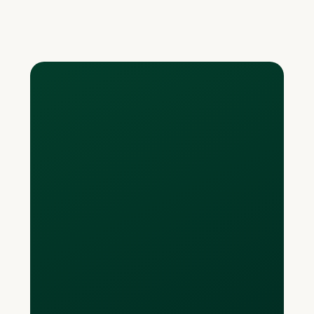
USD
Combien de cartes
puis-je obtenir ?
Les utilisateurs de l’offre sans frais
obtiendront jusqu'à 20 cartes virtuelles
et au maximum 2 cartes physiques.