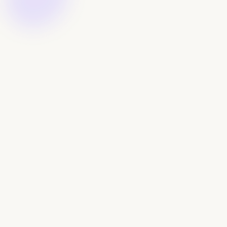
Traditional
Loop
Banking
Pas de frais
$99 - $699
annuels
Pas de frais
$25+
mensuels
Pas de frais