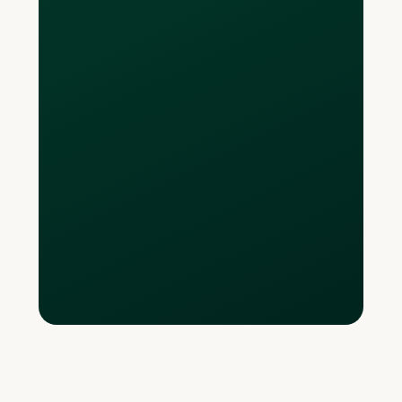
Les utilisateurs Loop Plus et Power
obtiendront un nombre illimité de
cartes virtuelles et jusqu'à 10 cartes
physiques. Les cartes Loop ne doivent
être utilisées que pour leurs fins
prévues, telles que faire des achats en
ligne, payer des factures, financer des
campagnes publicitaires ou gérer des
services d'abonnement. .