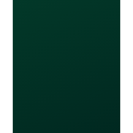
Learn More
Combien de cartes
puis-je obtenir ?
Les utilisateurs de l’offre sans frais
obtiendront jusqu'à 20 cartes virtuelles
et au maximum 2 cartes physiques.
Les utilisateurs Loop Plus et Power
obtiendront un nombre illimité de
cartes virtuelles et jusqu'à 10 cartes
physiques. Les cartes Loop ne doivent
être utilisées que pour leurs fins
prévues, telles que faire des achats en
ligne, payer des factures, financer des