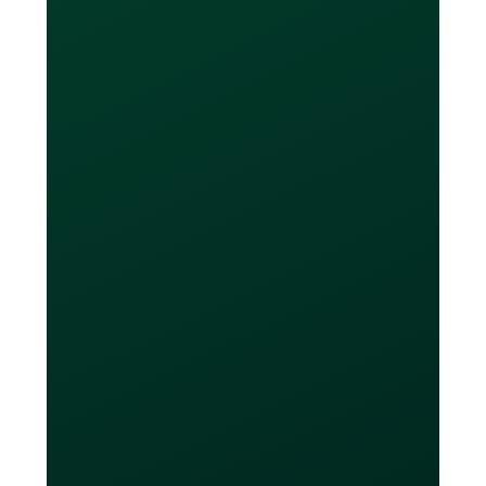
Learn More
Combien de cartes
puis-je obtenir ?
Les utilisateurs de l’offre sans frais
obtiendront jusqu'à 20 cartes virtuelles
et au maximum 2 cartes physiques.
Les utilisateurs Loop Plus et Power
obtiendront un nombre illimité de
cartes virtuelles et jusqu'à 10 cartes
physiques. Les cartes Loop ne doivent
être utilisées que pour leurs fins
prévues, telles que faire des achats en