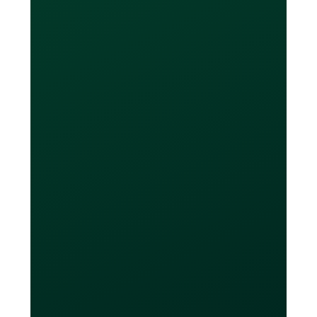
Learn More
Combien de cartes
puis-je obtenir ?
Les utilisateurs de l’offre sans frais
obtiendront jusqu'à 20 cartes virtuelles
et au maximum 2 cartes physiques.
Les utilisateurs Loop Plus et Power
obtiendront un nombre illimité de
cartes virtuelles et jusqu'à 10 cartes
physiques. Les cartes Loop ne doivent
être utilisées que pour leurs fins
prévues, telles que faire des achats en
ligne, payer des factures, financer des