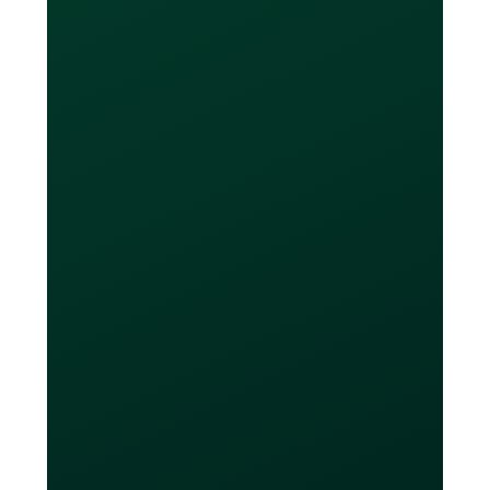
Combien de cartes
puis-je obtenir ?
Les utilisateurs de l’offre sans frais
obtiendront jusqu'à 20 cartes virtuelles
et au maximum 2 cartes physiques.
Les utilisateurs Loop Plus et Power
obtiendront un nombre illimité de
cartes virtuelles et jusqu'à 10 cartes
physiques. Les cartes Loop ne doivent
être utilisées que pour leurs fins
prévues, telles que faire des achats en
ligne, payer des factures, financer des
campagnes publicitaires ou gérer des
services d'abonnement. .